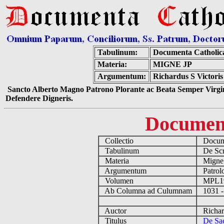
Tabulinum:
Documenta Catholic
Materia:
MIGNE JP
Argumentum:
Richardus S Victoris
Sancto Alberto Magno Patrono Plorante ac Beata Semper Virgin
Defendere Digneris.
Documen
Collectio
Docume
Tabulinum
De Scri
Materia
Migne
Argumentum
Patrolo
Volumen
MPL1
Ab Columna ad Culumnam
1031 -
Auctor
Richard
Titulus
De Sac