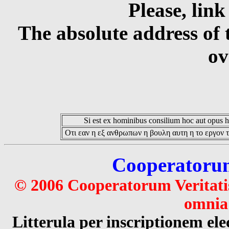
Please, link
The absolute address of 
ov
Si est ex hominibus consilium hoc aut opus hoc
Οτι εαν η εξ ανθρωπων η βουλη αυτη η το εργον τ
Cooperatorum 
© 2006 Cooperatorum Veritatis
omnia 
Litterula per inscriptionem 