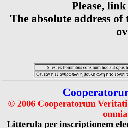
Please, link
The absolute address of 
ov
Si est ex hominibus consilium hoc aut opus hoc
Οτι εαν η εξ ανθρωπων η βουλη αυτη η το εργον τ
Cooperatorum 
© 2006 Cooperatorum Veritatis
omnia 
Litterula per inscriptionem 