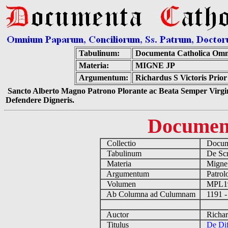
Tabulinum:
Documenta Catholica Omn
Materia:
MIGNE JP
Argumentum:
Richardus S Victoris Prior 
Sancto Alberto Magno Patrono Plorante ac Beata Semper Virgin
Defendere Digneris.
Documen
Collectio
Docume
Tabulinum
De Scri
Materia
Migne
Argumentum
Patrolo
Volumen
MPL1
Ab Columna ad Culumnam
1191 -
Auctor
Richard
Titulus
De Dif