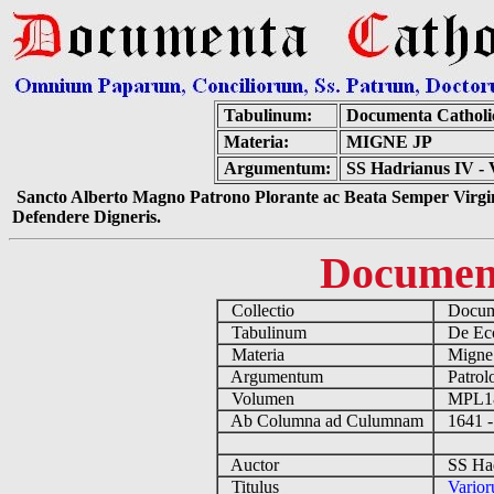
Tabulinum:
Documenta Catholi
Materia:
MIGNE JP
Argumentum:
SS Hadrianus IV - 
Sancto Alberto Magno Patrono Plorante ac Beata Semper Virgin
Defendere Digneris.
Documen
Collectio
Docume
Tabulinum
De Eccl
Materia
Migne
Argumentum
Patrolo
Volumen
MPL1
Ab Columna ad Culumnam
1641 -
Auctor
SS Hadr
Titulus
Varior