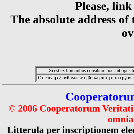
Please, link
The absolute address of 
ov
Si est ex hominibus consilium hoc aut opus hoc
Οτι εαν η εξ ανθρωπων η βουλη αυτη η το εργον τ
Cooperatorum 
© 2006 Cooperatorum Veritatis
omnia 
Litterula per inscriptionem 