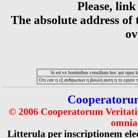
Please, link
The absolute address of 
ov
Si est ex hominibus consilium hoc aut opus hoc
Οτι εαν η εξ ανθρωπων η βουλη αυτη η το εργον τ
Cooperatorum 
© 2006 Cooperatorum Veritatis
omnia 
Litterula per inscriptionem 