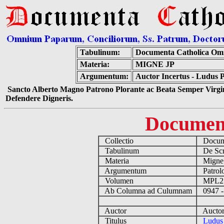
Tabulinum:
Documenta Catholica Om
Materia:
MIGNE JP
Argumentum:
Auctor Incertus - Ludus P
Sancto Alberto Magno Patrono Plorante ac Beata Semper Virgin
Defendere Digneris.
Documen
Collectio
Docume
Tabulinum
De Scri
Materia
Migne
Argumentum
Patrolo
Volumen
MPL2
Ab Columna ad Culumnam
0947 -
Auctor
Auctor 
Titulus
Ludus 