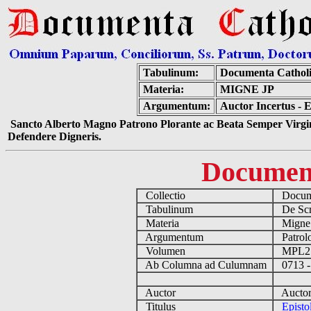
Tabulinum:
Documenta Cathol
Materia:
MIGNE JP
Argumentum:
Auctor Incertus -
Sancto Alberto Magno Patrono Plorante ac Beata Semper Virgin
Defendere Digneris.
Documen
Collectio
Docume
Tabulinum
De Scri
Materia
Migne
Argumentum
Patrolo
Volumen
MPL2
Ab Columna ad Culumnam
0713 -
Auctor
Auctor 
Titulus
Epist