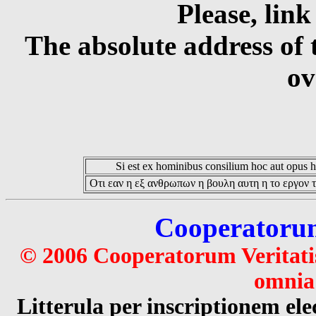
Please, link
The absolute address of 
ov
Si est ex hominibus consilium hoc aut opus hoc
Οτι εαν η εξ ανθρωπων η βουλη αυτη η το εργον τ
Cooperatorum 
© 2006 Cooperatorum Veritatis
omnia 
Litterula per inscriptionem 