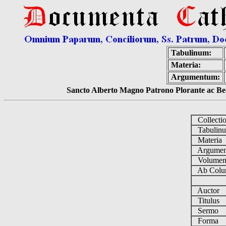
Tabulinum:
Materia:
Argumentum:
Sancto Alberto Magno Patrono Plorante ac Bea
Collecti
Tabulin
Materia
Argume
Volume
Ab Colu
Auctor
Titulus
Sermo
Forma