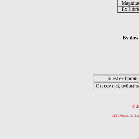
Magnit
Ex Libr
By down
Si est ex hominib
Οτι εαν η εξ ανθρωπω
© 2
«Ubi Petrus, ibi Ecc