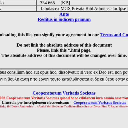
udo
334.665 [KB]
is
Tabulas ex MGS Privata Bibl Administator Ipse 
Ante
Reditus in indicem primum
loading this file, you signify your agreement to our
Terms and Co
Do not link the absolute address of this document
Please, link this *.html page.
The absolute address of this document will be changed over time.
us consilium hoc aut opus hoc, dissolvetur; si vero ex Deo est, non pot
ν η βουλη αυτη η το εργον τουτο καταλυθησεται ει δε εκ θεου εστιν 
Cooperatorum Veritatis Societas
006 Cooperatorum Veritatis Societas quoad hanc editionem iura omnia asservan
Litterula per inscriptionem electronicam:
Cooperatorum Veritatis Societas
lesia, ibi Deus» Ambrosius ... «Amici Veri Ecclesiae Traditionalistae Sunt.» Divus Pius X Papa: «
Notre 