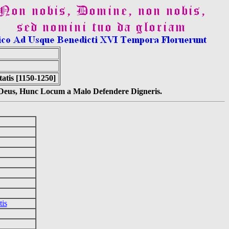
atis [1150-1250]
s Deus, Hunc Locum a Malo Defendere Digneris.
tis