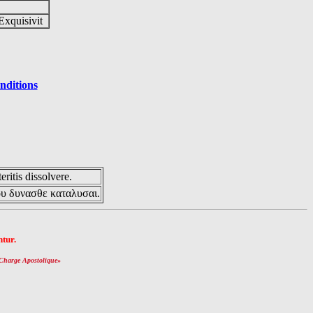
Exquisivit
nditions
eritis dissolvere.
ου δυνασθε καταλυσαι.
tur.
Charge Apostolique
»