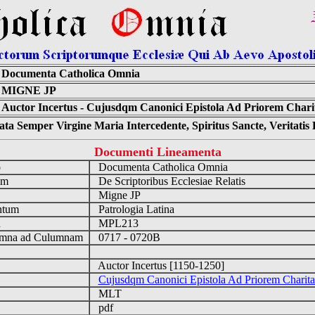
Documenta Catholica Omnia
MIGNE JP
Auctor Incertus - Cujusdqm Canonici Epistola Ad Priorem Charit
ta Semper Virgine Maria Intercedente, Spiritus Sancte, Veritati
Documenti Lineamenta
o
Documenta Catholica Omnia
um
De Scriptoribus Ecclesiae Relatis
Migne JP
ntum
Patrologia Latina
n
MPL213
mna ad Culumnam
0717 - 0720B
Auctor Incertus [1150-1250]
Cujusdqm Canonici Epistola Ad Priorem Charita
MLT
pdf