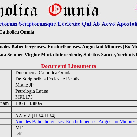
Catholica Omnia
ales Babenbergenses. Ensdorfenenses. Augustani Minores [Ex M
ta Semper Virgine Maria Intercedente, Spiritus Sancte, Veritati
Documenti Lineamenta
Documenta Catholica Omnia
De Scriptoribus Ecclesiae Relatis
Migne JP
Patrologia Latina
MPL173
umnam
1363 - 1380A
AA VV [1134-1134]
Annales Babenbergenses. Ensdorfenenses. Augustani Minore
MLT
pdf