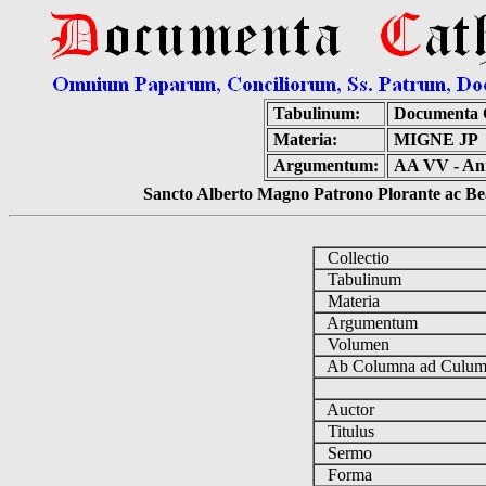
Tabulinum:
Documenta 
Materia:
MIGNE JP
Argumentum:
AA VV - Ann
Sancto Alberto Magno Patrono Plorante ac Bea
Collectio
Tabulinum
Materia
Argumentum
Volumen
Ab Columna ad Cul
Auctor
Titulus
Sermo
Forma