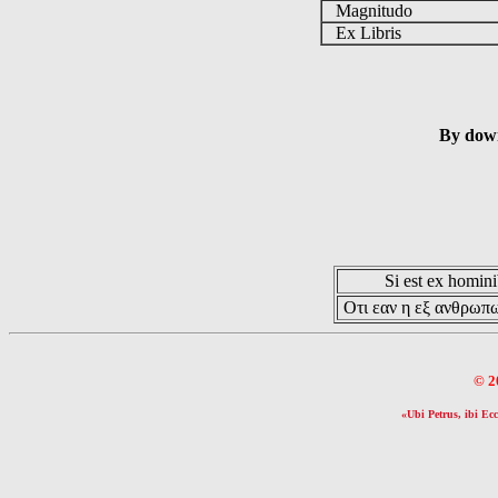
Magnitudo
Ex Libris
By down
Si est ex hominib
Οτι εαν η εξ ανθρωπω
© 2
«Ubi Petrus, ibi Ecc