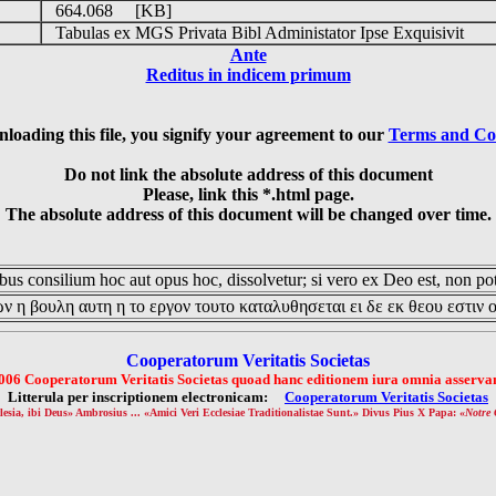
664.068 [KB]
Tabulas ex MGS Privata Bibl Administator Ipse Exquisivit
Ante
Reditus in indicem primum
loading this file, you signify your agreement to our
Terms and Co
Do not link the absolute address of this document
Please, link this *.html page.
The absolute address of this document will be changed over time.
us consilium hoc aut opus hoc, dissolvetur; si vero ex Deo est, non pot
ν η βουλη αυτη η το εργον τουτο καταλυθησεται ει δε εκ θεου εστιν 
Cooperatorum Veritatis Societas
006 Cooperatorum Veritatis Societas quoad hanc editionem iura omnia asservan
Litterula per inscriptionem electronicam:
Cooperatorum Veritatis Societas
lesia, ibi Deus» Ambrosius ... «Amici Veri Ecclesiae Traditionalistae Sunt.» Divus Pius X Papa: «
Notre 