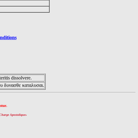
nditions
eritis dissolvere.
ου δυνασθε καταλυσαι.
tur.
Charge Apostolique
»