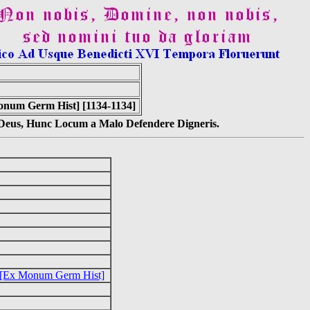
onum Germ Hist] [1134-1134]
s Deus, Hunc Locum a Malo Defendere Digneris.
s [Ex Monum Germ Hist]