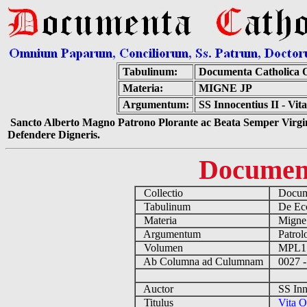
Tabulinum:
Documenta Catholica 
Materia:
MIGNE JP
Argumentum:
SS Innocentius II - Vi
Sancto Alberto Magno Patrono Plorante ac Beata Semper Virgin
Defendere Digneris.
Documen
Collectio
Docume
Tabulinum
De Eccl
Materia
Migne
Argumentum
Patrolo
Volumen
MPL1
Ab Columna ad Culumnam
0027 -
Auctor
SS Inno
Titulus
Vita O