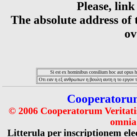
Please, link
The absolute address of 
ov
Si est ex hominibus consilium hoc aut opus hoc
Οτι εαν η εξ ανθρωπων η βουλη αυτη η το εργον τ
Cooperatorum 
© 2006 Cooperatorum Veritatis
omnia 
Litterula per inscriptionem 