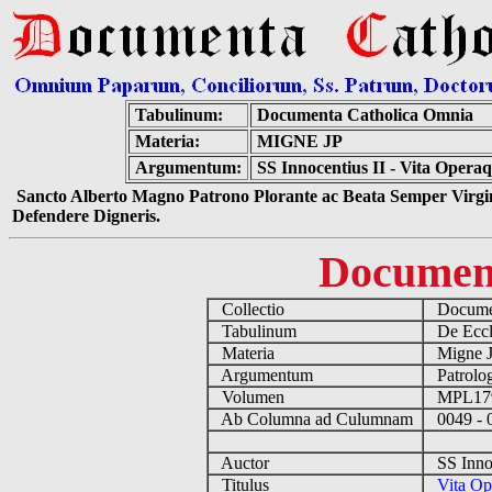
Tabulinum:
Documenta Catholica Omnia
Materia:
MIGNE JP
Argumentum:
SS Innocentius II - Vita Operaq
Sancto Alberto Magno Patrono Plorante ac Beata Semper Virgin
Defendere Digneris.
Documen
Collectio
Documen
Tabulinum
De Eccle
Materia
Migne 
Argumentum
Patrolog
Volumen
MPL1
Ab Columna ad Culumnam
0049 - 
Auctor
SS Innoc
Titulus
Vita Op