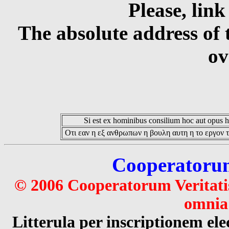
Please, link
The absolute address of 
ov
Si est ex hominibus consilium hoc aut opus hoc
Οτι εαν η εξ ανθρωπων η βουλη αυτη η το εργον τ
Cooperatorum 
© 2006 Cooperatorum Veritatis
omnia 
Litterula per inscriptionem 