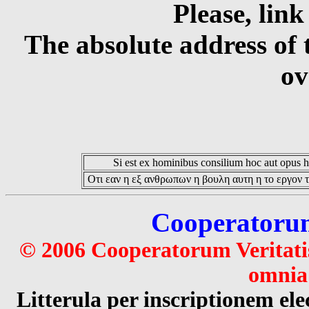
Please, link
The absolute address of 
ov
Si est ex hominibus consilium hoc aut opus hoc
Οτι εαν η εξ ανθρωπων η βουλη αυτη η το εργον τ
Cooperatorum 
© 2006 Cooperatorum Veritatis
omnia 
Litterula per inscriptionem 