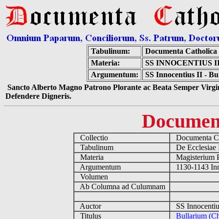
Tabulinum:
Documenta Catholica
Materia:
SS INNOCENTIUS II
Argumentum:
SS Innocentius II - Bu
Sancto Alberto Magno Patrono Plorante ac Beata Semper Virgin
Defendere Digneris.
Documen
Collectio
Documenta Ca
Tabulinum
De Ecclesiae 
Materia
Magisterium 
Argumentum
1130-1143 Inn
Volumen
Ab Columna ad Culumnam
Auctor
SS Innocentiu
Titulus
Bullarium (Ch