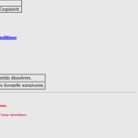
Exquisivit
nditions
eritis dissolvere.
ου δυνασθε καταλυσαι.
tur.
Charge Apostolique
»