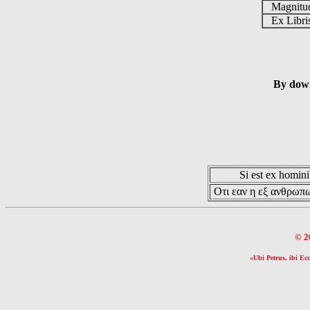
Magnit
Ex Libr
By down
Si est ex hominib
Οτι εαν η εξ ανθρωπω
© 2
«Ubi Petrus, ibi Ecc