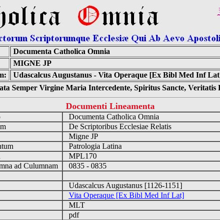
Documenta Catholica Omnia
MIGNE JP
m:
Udascalcus Augustanus - Vita Operaque [Ex Bibl Med Inf Lat]
ta Semper Virgine Maria Intercedente, Spiritus Sancte, Veritati
Documenti Lineamenta
o
Documenta Catholica Omnia
um
De Scriptoribus Ecclesiae Relatis
Migne JP
ntum
Patrologia Latina
n
MPL170
mna ad Culumnam
0835 - 0835
Udascalcus Augustanus [1126-1151]
Vita Operaque [Ex Bibl Med Inf Lat]
MLT
pdf