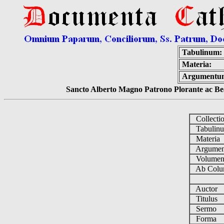
Tabulinum:
Materia:
Argumentu
Sancto Alberto Magno Patrono Plorante ac Bea
Collecti
Tabulin
Materia
Argume
Volume
Ab Colu
Auctor
Titulus
Sermo
Forma