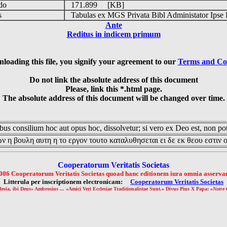
udo
171.899 [KB]
is
Tabulas ex MGS Privata Bibl Administator Ipse 
Ante
Reditus in indicem primum
loading this file, you signify your agreement to our
Terms and Co
Do not link the absolute address of this document
Please, link this *.html page.
The absolute address of this document will be changed over time.
us consilium hoc aut opus hoc, dissolvetur; si vero ex Deo est, non pot
ν η βουλη αυτη η το εργον τουτο καταλυθησεται ει δε εκ θεου εστιν 
Cooperatorum Veritatis Societas
006 Cooperatorum Veritatis Societas quoad hanc editionem iura omnia asservan
Litterula per inscriptionem electronicam:
Cooperatorum Veritatis Societas
lesia, ibi Deus» Ambrosius ... «Amici Veri Ecclesiae Traditionalistae Sunt.» Divus Pius X Papa: «
Notre 