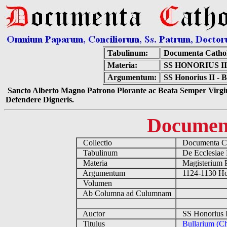
Tabulinum:
Documenta Catho
Materia:
SS HONORIUS II
Argumentum:
SS Honorius II - B
Sancto Alberto Magno Patrono Plorante ac Beata Semper Virgin
Defendere Digneris.
Documen
Collectio
Documenta Ca
Tabulinum
De Ecclesiae 
Materia
Magisterium 
Argumentum
1124-1130 Ho
Volumen
Ab Columna ad Culumnam
Auctor
SS Honorius I
Titulus
Bullarium (Ch