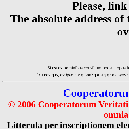
Please, link
The absolute address of 
ov
Si est ex hominibus consilium hoc aut opus hoc
Οτι εαν η εξ ανθρωπων η βουλη αυτη η το εργον τ
Cooperatorum 
© 2006 Cooperatorum Veritatis
omnia 
Litterula per inscriptionem 