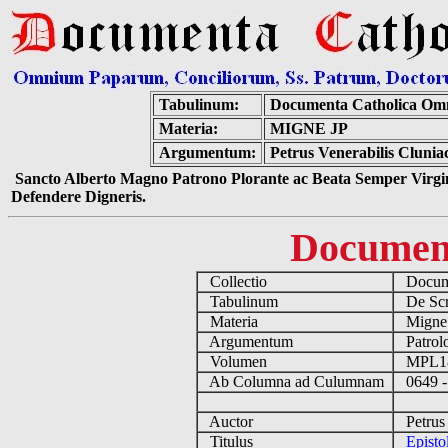
Tabulinum:
Documenta Catholica Om
Materia:
MIGNE JP
Argumentum:
Petrus Venerabilis Clunia
Sancto Alberto Magno Patrono Plorante ac Beata Semper Virgin
Defendere Digneris.
Documen
Collectio
Docume
Tabulinum
De Scri
Materia
Migne
Argumentum
Patrolo
Volumen
MPL1
Ab Columna ad Culumnam
0649 -
Auctor
Petrus 
Titulus
Episto