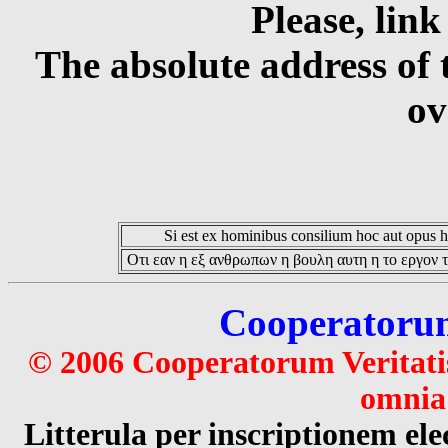
Please, link
The absolute address of 
ov
Si est ex hominibus consilium hoc aut opus hoc
Οτι εαν η εξ ανθρωπων η βουλη αυτη η το εργον τ
Cooperatorum 
© 2006 Cooperatorum Veritatis
omnia 
Litterula per inscriptionem 