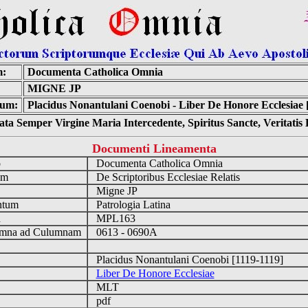
m:
Documenta Catholica Omnia
MIGNE JP
um:
Placidus Nonantulani Coenobi - Liber De Honore Ecclesiae 
ta Semper Virgine Maria Intercedente, Spiritus Sancte, Veritati
Documenti Lineamenta
o
Documenta Catholica Omnia
um
De Scriptoribus Ecclesiae Relatis
Migne JP
ntum
Patrologia Latina
n
MPL163
mna ad Culumnam
0613 - 0690A
Placidus Nonantulani Coenobi [1119-1119]
Liber De Honore Ecclesiae
MLT
pdf