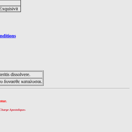
Exquisivit
nditions
eritis dissolvere.
ου δυνασθε καταλυσαι.
tur.
Charge Apostolique
»