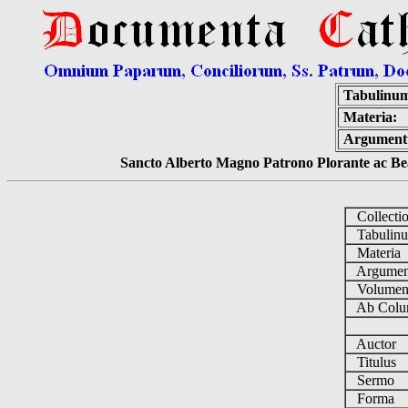
Tabulinu
Materia:
Argument
Sancto Alberto Magno Patrono Plorante ac Bea
Collecti
Tabulin
Materia
Argume
Volume
Ab Colu
Auctor
Titulus
Sermo
Forma