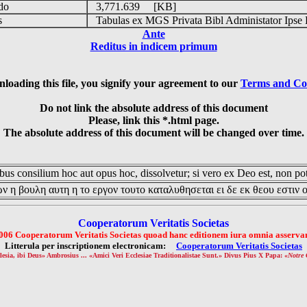
udo
3,771.639 [KB]
is
Tabulas ex MGS Privata Bibl Administator Ipse 
Ante
Reditus in indicem primum
loading this file, you signify your agreement to our
Terms and Co
Do not link the absolute address of this document
Please, link this *.html page.
The absolute address of this document will be changed over time.
us consilium hoc aut opus hoc, dissolvetur; si vero ex Deo est, non pot
ν η βουλη αυτη η το εργον τουτο καταλυθησεται ει δε εκ θεου εστιν 
Cooperatorum Veritatis Societas
006 Cooperatorum Veritatis Societas quoad hanc editionem iura omnia asservan
Litterula per inscriptionem electronicam:
Cooperatorum Veritatis Societas
lesia, ibi Deus» Ambrosius ... «Amici Veri Ecclesiae Traditionalistae Sunt.» Divus Pius X Papa: «
Notre 