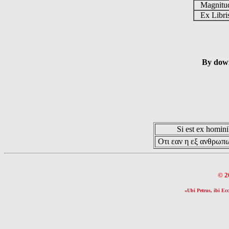
Magnit
Ex Libr
By down
Si est ex hominib
Οτι εαν η εξ ανθρωπω
© 2
«Ubi Petrus, ibi Ecc