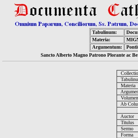
Tabulinum:
Docu
Materia:
MIG
Argumentum:
Ponti
Sancto Alberto Magno Patrono Plorante ac Bea
Collecti
Tabulin
Materia
Argume
Volume
Ab Colu
Auctor
Titulus
Sermo
Forma