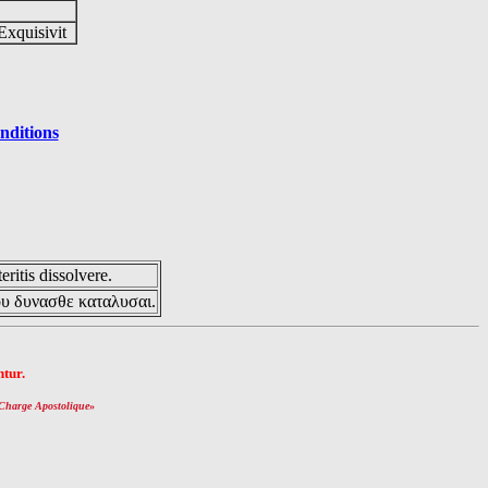
Exquisivit
nditions
eritis dissolvere.
ου δυνασθε καταλυσαι.
tur.
Charge Apostolique
»