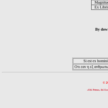
Magnit
Ex Libr
By down
Si est ex hominib
Οτι εαν η εξ ανθρωπω
© 2
«Ubi Petrus, ibi Ecc