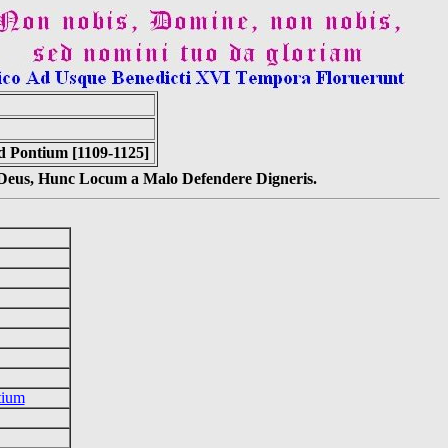
d Pontium [1109-1125]
s Deus, Hunc Locum a Malo Defendere Digneris.
tium