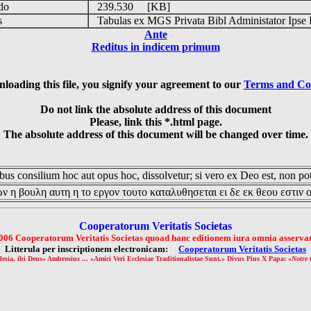
udo
239.530 [KB]
is
Tabulas ex MGS Privata Bibl Administator Ipse 
Ante
Reditus in indicem primum
loading this file, you signify your agreement to our
Terms and Co
Do not link the absolute address of this document
Please, link this *.html page.
The absolute address of this document will be changed over time.
us consilium hoc aut opus hoc, dissolvetur; si vero ex Deo est, non pot
ν η βουλη αυτη η το εργον τουτο καταλυθησεται ει δε εκ θεου εστιν 
Cooperatorum Veritatis Societas
006 Cooperatorum Veritatis Societas quoad hanc editionem iura omnia asservan
Litterula per inscriptionem electronicam:
Cooperatorum Veritatis Societas
lesia, ibi Deus» Ambrosius ... «Amici Veri Ecclesiae Traditionalistae Sunt.» Divus Pius X Papa: «
Notre 