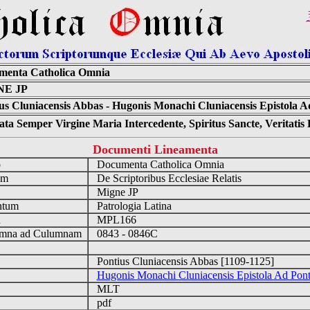
menta Catholica Omnia
NE JP
us Cluniacensis Abbas - Hugonis Monachi Cluniacensis Epistola A
ta Semper Virgine Maria Intercedente, Spiritus Sancte, Veritati
Documenti Lineamenta
o
Documenta Catholica Omnia
um
De Scriptoribus Ecclesiae Relatis
Migne JP
ntum
Patrologia Latina
n
MPL166
mna ad Culumnam
0843 - 0846C
Pontius Cluniacensis Abbas [1109-1125]
Hugonis Monachi Cluniacensis Epistola Ad Pon
MLT
pdf