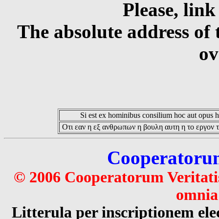
Please, link
The absolute address of 
ov
Si est ex hominibus consilium hoc aut opus hoc
Οτι εαν η εξ ανθρωπων η βουλη αυτη η το εργον τ
Cooperatorum 
© 2006 Cooperatorum Veritatis
omnia 
Litterula per inscriptionem 