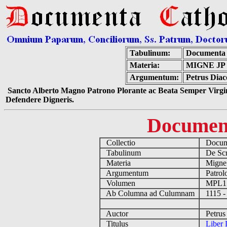
Tabulinum:
Documenta 
Materia:
MIGNE JP
Argumentum:
Petrus Diac
Sancto Alberto Magno Patrono Plorante ac Beata Semper Virgin
Defendere Digneris.
Documen
Collectio
Docume
Tabulinum
De Scri
Materia
Migne
Argumentum
Patrolo
Volumen
MPL1
Ab Columna ad Culumnam
1115 -
Auctor
Petrus 
Titulus
Liber 