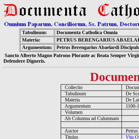
Tabulinum:
Documenta Catholica Omnia
Materia:
PETRUS BERENGARIUS ABAELARD
Argumentum:
Petrus Berengarius Abaelardi Discipulu
Sancto Alberto Magno Patrono Plorante ac Beata Semper Virgin
Defendere Digneris.
Documen
Collectio
Docume
Tabulinum
De Scri
Materia
De Lati
Argumentum
1100-12
Volumen
Ab Columna ad Culumnam
Auctor
Petrus 
Titulus
Vita O