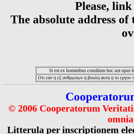
Please, link
The absolute address of 
ov
Si est ex hominibus consilium hoc aut opus hoc
Οτι εαν η εξ ανθρωπων η βουλη αυτη η το εργον τ
Cooperatorum 
© 2006 Cooperatorum Veritatis
omnia 
Litterula per inscriptionem 