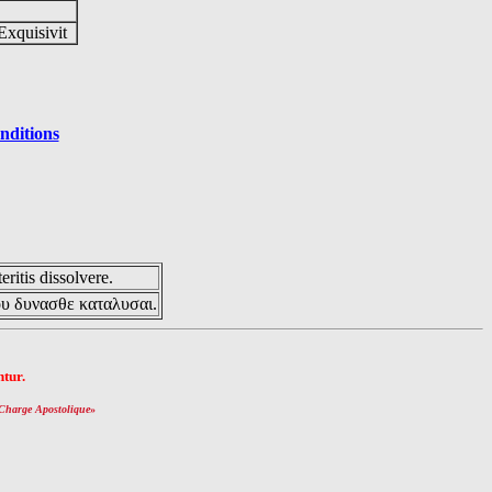
Exquisivit
nditions
eritis dissolvere.
ου δυνασθε καταλυσαι.
tur.
Charge Apostolique
»