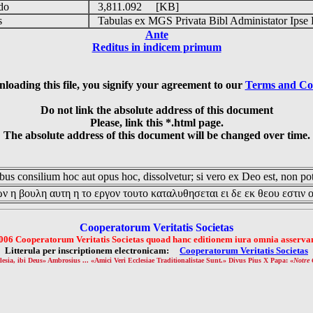
udo
3,811.092 [KB]
is
Tabulas ex MGS Privata Bibl Administator Ipse 
Ante
Reditus in indicem primum
loading this file, you signify your agreement to our
Terms and Co
Do not link the absolute address of this document
Please, link this *.html page.
The absolute address of this document will be changed over time.
us consilium hoc aut opus hoc, dissolvetur; si vero ex Deo est, non pot
ν η βουλη αυτη η το εργον τουτο καταλυθησεται ει δε εκ θεου εστιν 
Cooperatorum Veritatis Societas
006 Cooperatorum Veritatis Societas quoad hanc editionem iura omnia asservan
Litterula per inscriptionem electronicam:
Cooperatorum Veritatis Societas
lesia, ibi Deus» Ambrosius ... «Amici Veri Ecclesiae Traditionalistae Sunt.» Divus Pius X Papa: «
Notre 