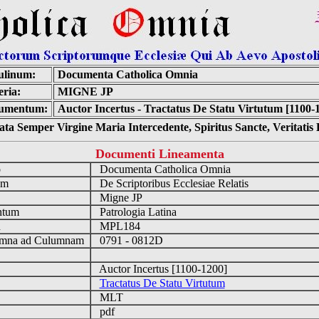
ulinum:
Documenta Catholica Omnia
ria:
MIGNE JP
umentum:
Auctor Incertus - Tractatus De Statu Virtutum [1100-
ta Semper Virgine Maria Intercedente, Spiritus Sancte, Veritati
Documenti Lineamenta
o
Documenta Catholica Omnia
um
De Scriptoribus Ecclesiae Relatis
Migne JP
ntum
Patrologia Latina
n
MPL184
mna ad Culumnam
0791 - 0812D
Auctor Incertus [1100-1200]
Tractatus De Statu Virtutum
MLT
pdf