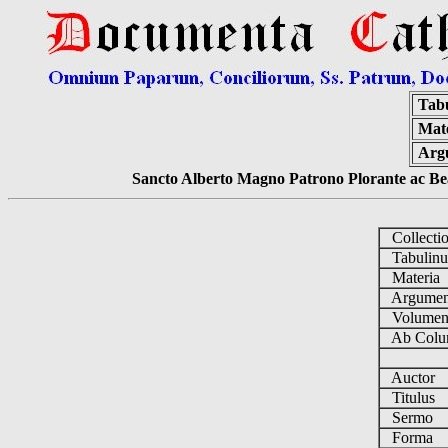
Tab
Mate
Arg
Sancto Alberto Magno Patrono Plorante ac Bea
Collecti
Tabulin
Materia
Argume
Volume
Ab Colu
Auctor
Titulus
Sermo
Forma