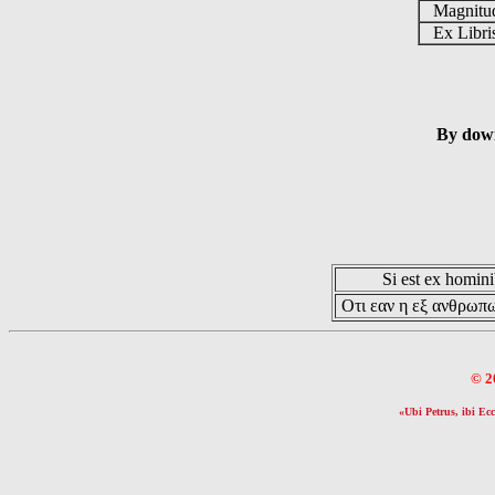
Magnit
Ex Libr
By down
Si est ex hominib
Οτι εαν η εξ ανθρωπω
© 2
«Ubi Petrus, ibi Ecc