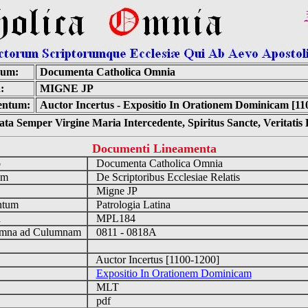
num:
Documenta Catholica Omnia
:
MIGNE JP
ntum:
Auctor Incertus - Expositio In Orationem Dominicam [11
ta Semper Virgine Maria Intercedente, Spiritus Sancte, Veritati
Documenti Lineamenta
o
Documenta Catholica Omnia
um
De Scriptoribus Ecclesiae Relatis
Migne JP
ntum
Patrologia Latina
n
MPL184
mna ad Culumnam
0811 - 0818A
Auctor Incertus [1100-1200]
Expositio In Orationem Dominicam
MLT
pdf