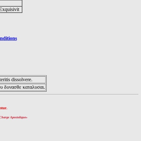
Exquisivit
nditions
eritis dissolvere.
ου δυνασθε καταλυσαι.
tur.
Charge Apostolique
»