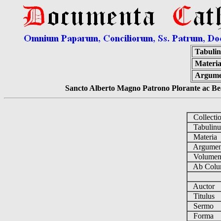
Tabuli
Materia
Argume
Sancto Alberto Magno Patrono Plorante ac Bea
Collecti
Tabulin
Materia
Argume
Volume
Ab Colu
Auctor
Titulus
Sermo
Forma