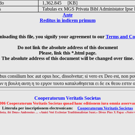
udo
1,362.845 [KB]
is
Tabulas ex MGS Privata Bibl Administator Ipse 
Ante
Reditus in indicem primum
loading this file, you signify your agreement to our
Terms and Co
Do not link the absolute address of this document
Please, link this *.html page.
The absolute address of this document will be changed over time.
us consilium hoc aut opus hoc, dissolvetur; si vero ex Deo est, non pot
ν η βουλη αυτη η το εργον τουτο καταλυθησεται ει δε εκ θεου εστιν 
Cooperatorum Veritatis Societas
006 Cooperatorum Veritatis Societas quoad hanc editionem iura omnia asservan
Litterula per inscriptionem electronicam:
Cooperatorum Veritatis Societas
lesia, ibi Deus» Ambrosius ... «Amici Veri Ecclesiae Traditionalistae Sunt.» Divus Pius X Papa: «
Notre 