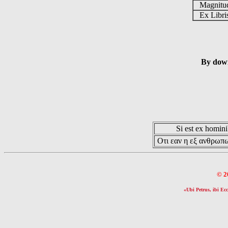
Magnit
Ex Libr
By down
Si est ex hominib
Οτι εαν η εξ ανθρωπω
© 2
«Ubi Petrus, ibi Ecc