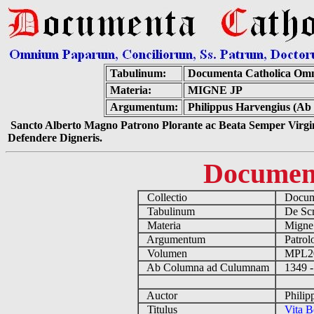
Tabulinum:
Documenta Catholica Om
Materia:
MIGNE JP
Argumentum:
Philippus Harvengius (Ab 
Sancto Alberto Magno Patrono Plorante ac Beata Semper Virgin
Defendere Digneris.
Documen
Collectio
Docume
Tabulinum
De Scri
Materia
Migne
Argumentum
Patrolo
Volumen
MPL2
Ab Columna ad Culumnam
1349 -
Auctor
Philipp
Titulus
Vita B