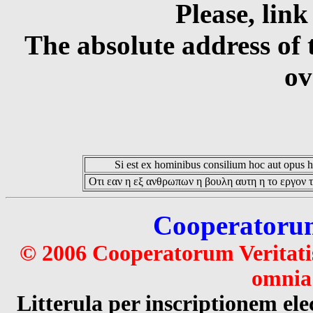
Please, link
The absolute address of 
ov
Si est ex hominibus consilium hoc aut opus hoc
Οτι εαν η εξ ανθρωπων η βουλη αυτη η το εργον τ
Cooperatorum 
© 2006 Cooperatorum Veritatis
omnia 
Litterula per inscriptionem 