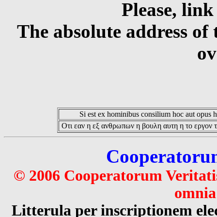
Please, link
The absolute address of 
ov
Si est ex hominibus consilium hoc aut opus hoc
Οτι εαν η εξ ανθρωπων η βουλη αυτη η το εργον τ
Cooperatorum 
© 2006 Cooperatorum Veritatis
omnia 
Litterula per inscriptionem 