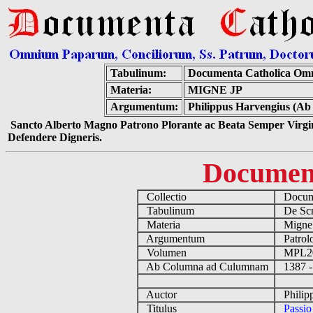
Tabulinum:
Documenta Catholica Om
Materia:
MIGNE JP
Argumentum:
Philippus Harvengius (Ab 
Sancto Alberto Magno Patrono Plorante ac Beata Semper Virgin
Defendere Digneris.
Documen
Collectio
Docume
Tabulinum
De Scri
Materia
Migne
Argumentum
Patrolo
Volumen
MPL2
Ab Columna ad Culumnam
1387 -
Auctor
Philipp
Titulus
Passio