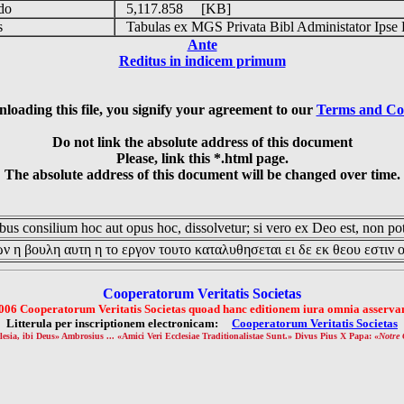
udo
5,117.858 [KB]
is
Tabulas ex MGS Privata Bibl Administator Ipse 
Ante
Reditus in indicem primum
loading this file, you signify your agreement to our
Terms and Co
Do not link the absolute address of this document
Please, link this *.html page.
The absolute address of this document will be changed over time.
us consilium hoc aut opus hoc, dissolvetur; si vero ex Deo est, non pot
ν η βουλη αυτη η το εργον τουτο καταλυθησεται ει δε εκ θεου εστιν 
Cooperatorum Veritatis Societas
006 Cooperatorum Veritatis Societas quoad hanc editionem iura omnia asservan
Litterula per inscriptionem electronicam:
Cooperatorum Veritatis Societas
lesia, ibi Deus» Ambrosius ... «Amici Veri Ecclesiae Traditionalistae Sunt.» Divus Pius X Papa: «
Notre 