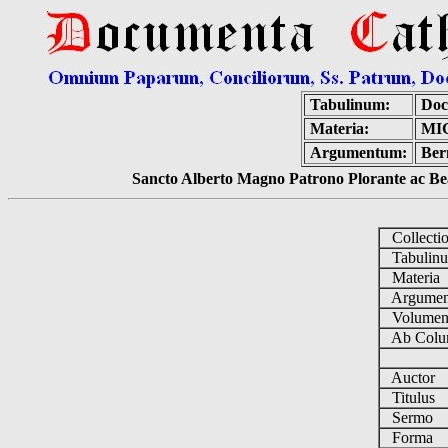
Tabulinum:
Doc
Materia:
MI
Argumentum:
Ber
Sancto Alberto Magno Patrono Plorante ac Bea
Collecti
Tabulin
Materia
Argume
Volume
Ab Colu
Auctor
Titulus
Sermo
Forma