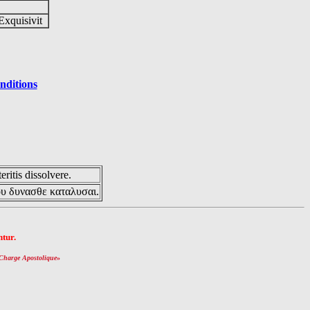
Exquisivit
nditions
eritis dissolvere.
ου δυνασθε καταλυσαι.
tur.
Charge Apostolique
»