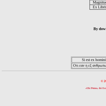
Magnit
Ex Libr
By down
Si est ex hominib
Οτι εαν η εξ ανθρωπω
© 2
«Ubi Petrus, ibi Ecc