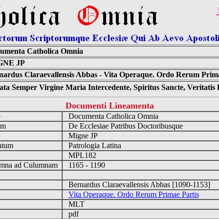
umenta Catholica Omnia
GNE JP
nardus Claraevallensis Abbas - Vita Operaque. Ordo Rerum Prima
ta Semper Virgine Maria Intercedente, Spiritus Sancte, Veritati
Documenti Lineamenta
o
Documenta Catholica Omnia
um
De Ecclesiae Patribus Doctoribusque
Migne JP
ntum
Patrologia Latina
n
MPL182
mna ad Culumnam
1165 - 1190
Bernardus Claraevallensis Abbas [1090-1153]
Vita Operaque. Ordo Rerum Primae Partis
MLT
pdf