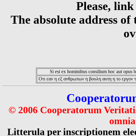
Please, link
The absolute address of 
ov
Si est ex hominibus consilium hoc aut opus hoc
Οτι εαν η εξ ανθρωπων η βουλη αυτη η το εργον τ
Cooperatorum 
© 2006 Cooperatorum Veritatis
omnia 
Litterula per inscriptionem 