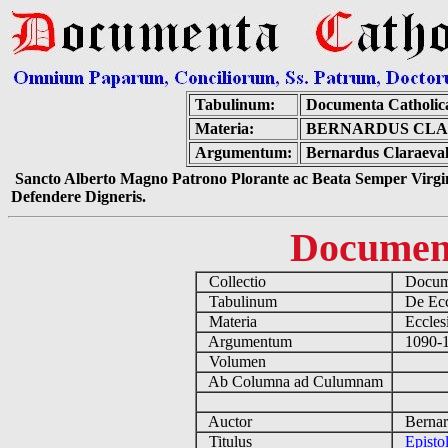
Tabulinum:
Documenta Catholic
Materia:
BERNARDUS CLAR
Argumentum:
Bernardus Claraevall
Sancto Alberto Magno Patrono Plorante ac Beata Semper Virgin
Defendere Digneris.
Documen
Collectio
Docume
Tabulinum
De Eccl
Materia
Ecclesi
Argumentum
1090-11
Volumen
Ab Columna ad Culumnam
Auctor
Bernard
Titulus
Episto