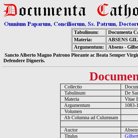
Tabulinum:
Documenta Ca
Materia:
ABSENS GI
Argumentum:
Absens - Gilb
Sancto Alberto Magno Patrono Plorante ac Beata Semper Virgin
Defendere Digneris.
Documen
Collectio
Docume
Tabulinum
De Sanc
Materia
Vitae E
Argumentum
1083-11
Volumen
Ab Columna ad Culumnam
Auctor
Absens
Titulus
Gilber