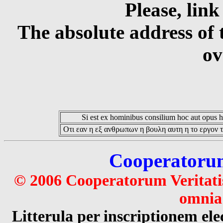
Please, link
The absolute address of 
ov
Si est ex hominibus consilium hoc aut opus hoc
Οτι εαν η εξ ανθρωπων η βουλη αυτη η το εργον τ
Cooperatorum 
© 2006 Cooperatorum Veritatis
omnia 
Litterula per inscriptionem 