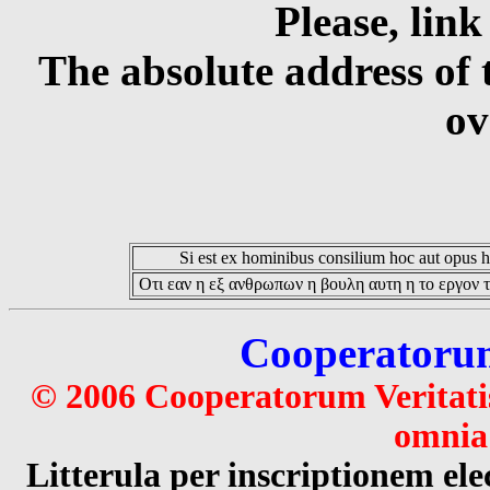
Please, link
The absolute address of 
ov
Si est ex hominibus consilium hoc aut opus hoc
Οτι εαν η εξ ανθρωπων η βουλη αυτη η το εργον τ
Cooperatorum 
© 2006 Cooperatorum Veritatis
omnia 
Litterula per inscriptionem 