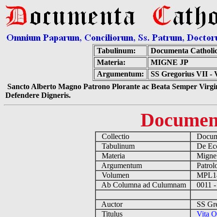
Tabulinum:
Documenta Catholi
Materia:
MIGNE JP
Argumentum:
SS Gregorius VII - 
Sancto Alberto Magno Patrono Plorante ac Beata Semper Virgin
Defendere Digneris.
Documen
Collectio
Docume
Tabulinum
De Eccl
Materia
Migne
Argumentum
Patrolo
Volumen
MPL1
Ab Columna ad Culumnam
0011 -
Auctor
SS Greg
Titulus
Vita O