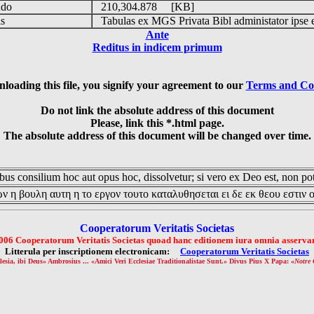
udo
210,304.878 [KB]
is
Tabulas ex MGS Privata Bibl administator ipse 
Ante
Reditus in indicem primum
loading this file, you signify your agreement to our
Terms and Co
Do not link the absolute address of this document
Please, link this *.html page.
The absolute address of this document will be changed over time.
us consilium hoc aut opus hoc, dissolvetur; si vero ex Deo est, non pot
ν η βουλη αυτη η το εργον τουτο καταλυθησεται ει δε εκ θεου εστιν 
Cooperatorum Veritatis Societas
006 Cooperatorum Veritatis Societas quoad hanc editionem iura omnia asservan
Litterula per inscriptionem electronicam:
Cooperatorum Veritatis Societas
lesia, ibi Deus» Ambrosius ... «Amici Veri Ecclesiae Traditionalistae Sunt.» Divus Pius X Papa: «
Notre 