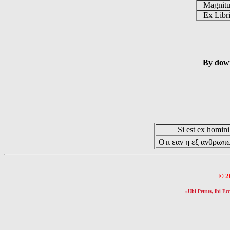
Magnit
Ex Libr
By down
Si est ex hominib
Οτι εαν η εξ ανθρωπω
© 2
«Ubi Petrus, ibi Ecc