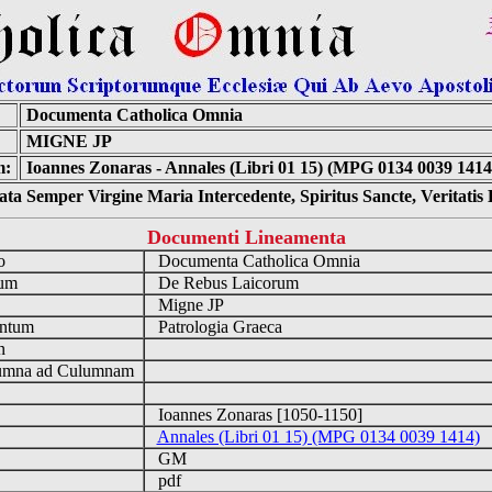
Documenta Catholica Omnia
MIGNE JP
m:
Ioannes Zonaras - Annales (Libri 01 15) (MPG 0134 0039 1414
ta Semper Virgine Maria Intercedente, Spiritus Sancte, Veritati
Documenti Lineamenta
io
Documenta Catholica Omnia
num
De Rebus Laicorum
a
Migne JP
ntum
Patrologia Graeca
en
mna ad Culumnam
Ioannes Zonaras [1050-1150]
Annales (Libri 01 15) (MPG 0134 0039 1414)
GM
pdf