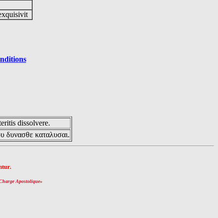
exquisivit
nditions
eritis dissolvere.
ου δυνασθε καταλυσαι.
tur.
Charge Apostolique
»