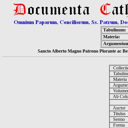
Tabulinum:
Materia:
Argumentu
Sancto Alberto Magno Patrono Plorante ac Bea
Collect
Tabuli
Materi
Argume
Volum
Ab Colu
Auctor
Titulus
Sermo
Forma