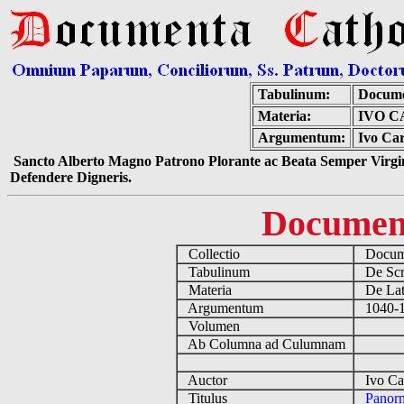
Tabulinum:
Docume
Materia:
IVO C
Argumentum:
Ivo Car
Sancto Alberto Magno Patrono Plorante ac Beata Semper Virgin
Defendere Digneris.
Documen
Collectio
Docume
Tabulinum
De Scri
Materia
De Lati
Argumentum
1040-11
Volumen
Ab Columna ad Culumnam
Auctor
Ivo Car
Titulus
Panorm