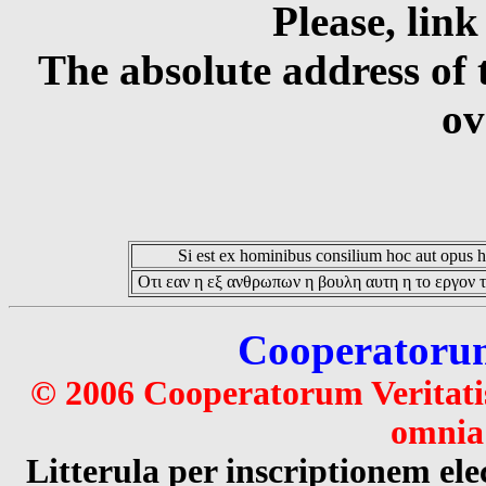
Please, link
The absolute address of 
ov
Si est ex hominibus consilium hoc aut opus hoc
Οτι εαν η εξ ανθρωπων η βουλη αυτη η το εργον τ
Cooperatorum 
© 2006 Cooperatorum Veritatis
omnia 
Litterula per inscriptionem 