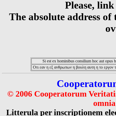
Please, link
The absolute address of 
ov
Si est ex hominibus consilium hoc aut opus hoc
Οτι εαν η εξ ανθρωπων η βουλη αυτη η το εργον τ
Cooperatorum 
© 2006 Cooperatorum Veritatis
omnia 
Litterula per inscriptionem 