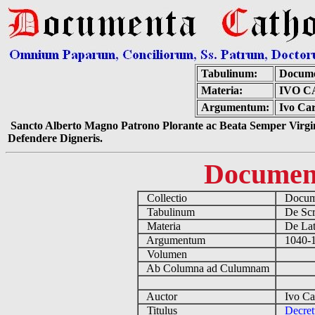
Tabulinum:
Docume
Materia:
IVO C
Argumentum:
Ivo Car
Sancto Alberto Magno Patrono Plorante ac Beata Semper Virgin
Defendere Digneris.
Documen
Collectio
Docume
Tabulinum
De Scri
Materia
De Lati
Argumentum
1040-11
Volumen
Ab Columna ad Culumnam
Auctor
Ivo Car
Titulus
Decret