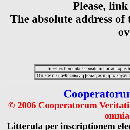
Please, link
The absolute address of 
ov
Si est ex hominibus consilium hoc aut opus hoc
Οτι εαν η εξ ανθρωπων η βουλη αυτη η το εργον τ
Cooperatorum 
© 2006 Cooperatorum Veritatis
omnia 
Litterula per inscriptionem 