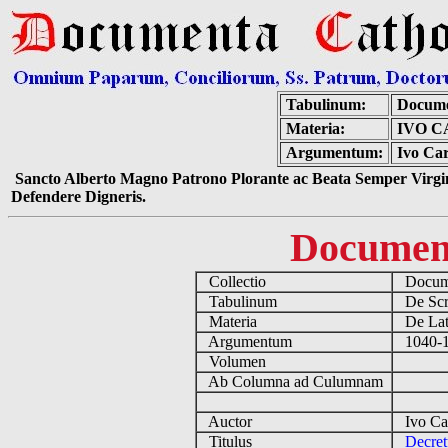
Tabulinum:
Docume
Materia:
IVO C
Argumentum:
Ivo Car
Sancto Alberto Magno Patrono Plorante ac Beata Semper Virgin
Defendere Digneris.
Documen
Collectio
Docume
Tabulinum
De Scri
Materia
De Lati
Argumentum
1040-11
Volumen
Ab Columna ad Culumnam
Auctor
Ivo Car
Titulus
Decret