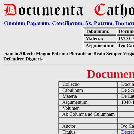
Tabulinum:
Docume
Materia:
IVO C
Argumentum:
Ivo Car
Sancto Alberto Magno Patrono Plorante ac Beata Semper Virgin
Defendere Digneris.
Documen
Collectio
Docume
Tabulinum
De Scri
Materia
De Lati
Argumentum
1040-11
Volumen
Ab Columna ad Culumnam
Auctor
Ivo Car
Titulus
Decret