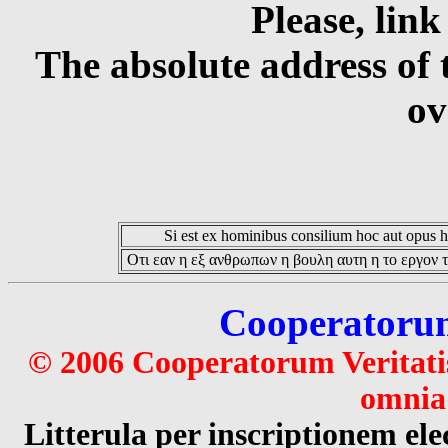
Please, link
The absolute address of 
ov
Si est ex hominibus consilium hoc aut opus hoc
Οτι εαν η εξ ανθρωπων η βουλη αυτη η το εργον τ
Cooperatorum 
© 2006 Cooperatorum Veritatis
omnia 
Litterula per inscriptionem 