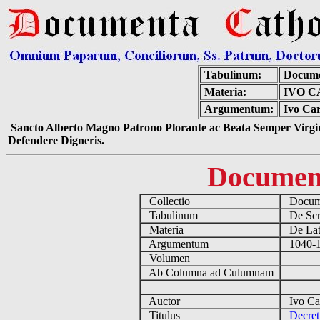
Tabulinum:
Docume
Materia:
IVO C
Argumentum:
Ivo Car
Sancto Alberto Magno Patrono Plorante ac Beata Semper Virgin
Defendere Digneris.
Documen
Collectio
Docume
Tabulinum
De Scri
Materia
De Lati
Argumentum
1040-11
Volumen
Ab Columna ad Culumnam
Auctor
Ivo Car
Titulus
Decret