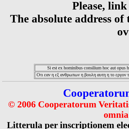
Please, link
The absolute address of 
ov
Si est ex hominibus consilium hoc aut opus hoc
Οτι εαν η εξ ανθρωπων η βουλη αυτη η το εργον τ
Cooperatorum 
© 2006 Cooperatorum Veritatis
omnia 
Litterula per inscriptionem 