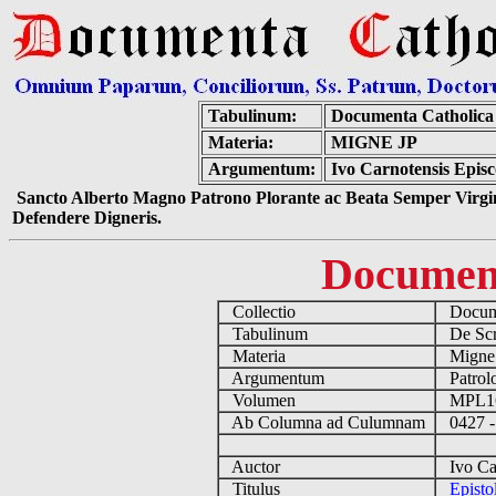
Tabulinum:
Documenta Catholic
Materia:
MIGNE JP
Argumentum:
Ivo Carnotensis Episc
Sancto Alberto Magno Patrono Plorante ac Beata Semper Virgin
Defendere Digneris.
Documen
Collectio
Docume
Tabulinum
De Scri
Materia
Migne
Argumentum
Patrolo
Volumen
MPL1
Ab Columna ad Culumnam
0427 -
Auctor
Ivo Car
Titulus
Episto