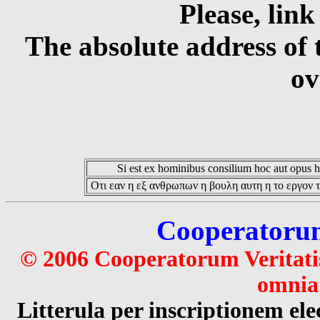
Please, link
The absolute address of 
ov
Si est ex hominibus consilium hoc aut opus hoc
Οτι εαν η εξ ανθρωπων η βουλη αυτη η το εργον τ
Cooperatorum 
© 2006 Cooperatorum Veritatis
omnia 
Litterula per inscriptionem 