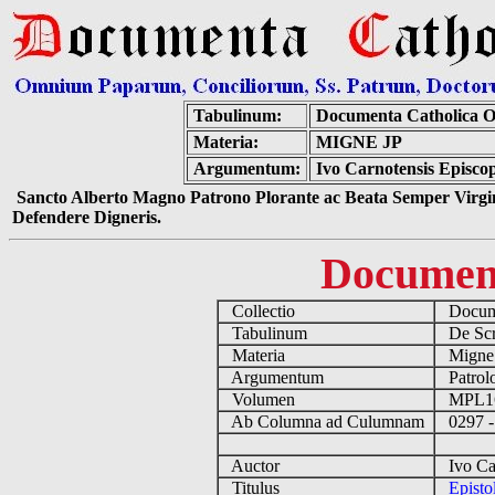
Tabulinum:
Documenta Catholica 
Materia:
MIGNE JP
Argumentum:
Ivo Carnotensis Episcop
Sancto Alberto Magno Patrono Plorante ac Beata Semper Virgin
Defendere Digneris.
Documen
Collectio
Docume
Tabulinum
De Scri
Materia
Migne
Argumentum
Patrolo
Volumen
MPL1
Ab Columna ad Culumnam
0297 -
Auctor
Ivo Car
Titulus
Episto