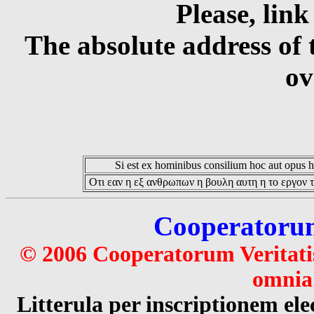
Please, link
The absolute address of 
ov
Si est ex hominibus consilium hoc aut opus hoc
Οτι εαν η εξ ανθρωπων η βουλη αυτη η το εργον τ
Cooperatorum 
© 2006 Cooperatorum Veritatis
omnia 
Litterula per inscriptionem 