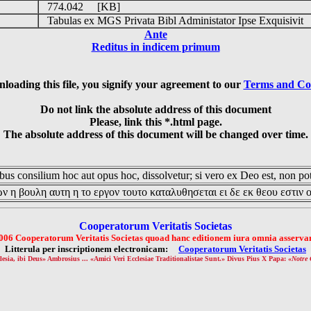
774.042 [KB]
Tabulas ex MGS Privata Bibl Administator Ipse Exquisivit
Ante
Reditus in indicem primum
loading this file, you signify your agreement to our
Terms and Co
Do not link the absolute address of this document
Please, link this *.html page.
The absolute address of this document will be changed over time.
us consilium hoc aut opus hoc, dissolvetur; si vero ex Deo est, non pot
ν η βουλη αυτη η το εργον τουτο καταλυθησεται ει δε εκ θεου εστιν 
Cooperatorum Veritatis Societas
006 Cooperatorum Veritatis Societas quoad hanc editionem iura omnia asservan
Litterula per inscriptionem electronicam:
Cooperatorum Veritatis Societas
lesia, ibi Deus» Ambrosius ... «Amici Veri Ecclesiae Traditionalistae Sunt.» Divus Pius X Papa: «
Notre 