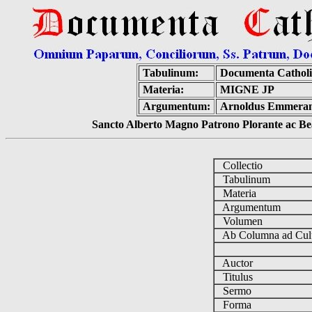
Tabulinum:
Documenta Cathol
Materia:
MIGNE JP
Argumentum:
Arnoldus Emmerame
Sancto Alberto Magno Patrono Plorante ac Bea
Collectio
Tabulinum
Materia
Argumentum
Volumen
Ab Columna ad C
Auctor
Titulus
Sermo
Forma