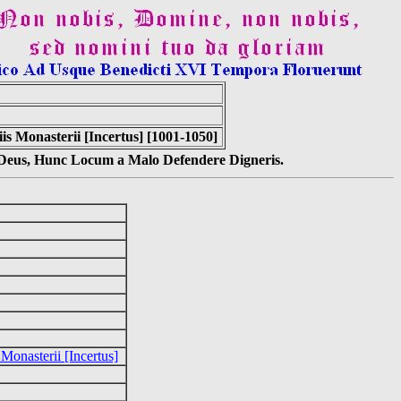
 Monasterii [Incertus] [1001-1050]
s Deus, Hunc Locum a Malo Defendere Digneris.
onasterii [Incertus]