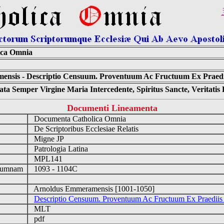
ica Omnia
nsis - Descriptio Censuum. Proventuum Ac Fructuum Ex Praediis
ta Semper Virgine Maria Intercedente, Spiritus Sancte, Veritati
Documenti Lineamenta
Documenta Catholica Omnia
De Scriptoribus Ecclesiae Relatis
Migne JP
Patrologia Latina
MPL141
ulumnam
1093 - 1104C
Arnoldus Emmeramensis [1001-1050]
Descriptio Censuum. Proventuum Ac Fructuum Ex Praediis M
MLT
pdf