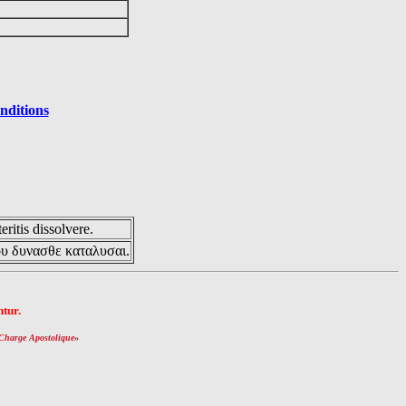
nditions
eritis dissolvere.
ου δυνασθε καταλυσαι.
tur.
Charge Apostolique
»