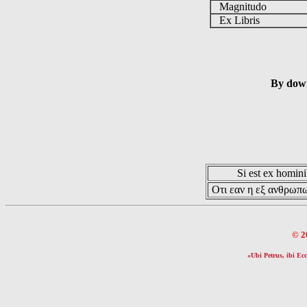
Magnitudo
Ex Libris
By down
Si est ex hominib
Οτι εαν η εξ ανθρωπω
© 2
«Ubi Petrus, ibi Ecc