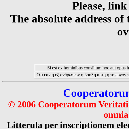
Please, link
The absolute address of 
ov
Si est ex hominibus consilium hoc aut opus hoc
Οτι εαν η εξ ανθρωπων η βουλη αυτη η το εργον τ
Cooperatorum 
© 2006 Cooperatorum Veritatis
omnia 
Litterula per inscriptionem 