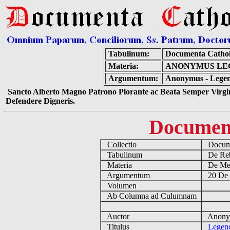
Tabulinum:
Documenta Cathol
Materia:
ANONYMUS LEG
Argumentum:
Anonymus - Legend
Sancto Alberto Magno Patrono Plorante ac Beata Semper Virgin
Defendere Digneris.
Documen
Collectio
Docume
Tabulinum
De Reb
Materia
De Medi
Argumentum
20 De 
Volumen
Ab Columna ad Culumnam
Auctor
Anonym
Titulus
Legend