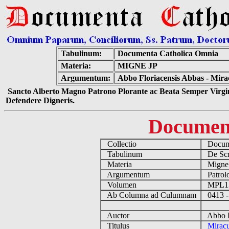
Tabulinum:
Documenta Catholica Omnia
Materia:
MIGNE JP
Argumentum:
Abbo Floriacensis Abbas - Mira
Sancto Alberto Magno Patrono Plorante ac Beata Semper Virgin
Defendere Digneris.
Documen
Collectio
Docume
Tabulinum
De Scri
Materia
Migne
Argumentum
Patrolo
Volumen
MPL1
Ab Columna ad Culumnam
0413 -
Auctor
Abbo Fl
Titulus
Miracu