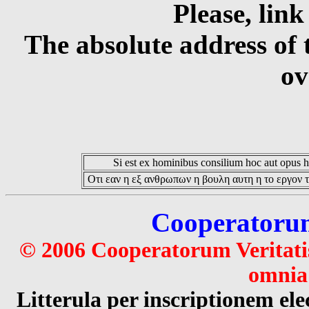
Please, link
The absolute address of 
ov
Si est ex hominibus consilium hoc aut opus hoc
Οτι εαν η εξ ανθρωπων η βουλη αυτη η το εργον τ
Cooperatorum 
© 2006 Cooperatorum Veritatis
omnia 
Litterula per inscriptionem 