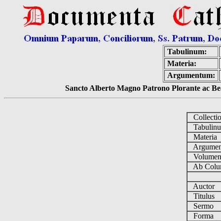
Tabulinum:
Materia:
Argumentum:
Sancto Alberto Magno Patrono Plorante ac Bea
Collecti
Tabulin
Materia
Argume
Volume
Ab Colu
Auctor
Titulus
Sermo
Forma