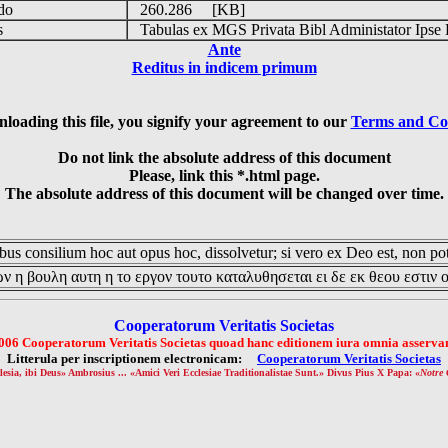
udo
260.286 [KB]
is
Tabulas ex MGS Privata Bibl Administator Ipse 
Ante
Reditus in indicem primum
loading this file, you signify your agreement to our
Terms and Co
Do not link the absolute address of this document
Please, link this *.html page.
The absolute address of this document will be changed over time.
us consilium hoc aut opus hoc, dissolvetur; si vero ex Deo est, non pot
ν η βουλη αυτη η το εργον τουτο καταλυθησεται ει δε εκ θεου εστιν 
Cooperatorum Veritatis Societas
006 Cooperatorum Veritatis Societas quoad hanc editionem iura omnia asservan
Litterula per inscriptionem electronicam:
Cooperatorum Veritatis Societas
lesia, ibi Deus» Ambrosius ... «Amici Veri Ecclesiae Traditionalistae Sunt.» Divus Pius X Papa: «
Notre 