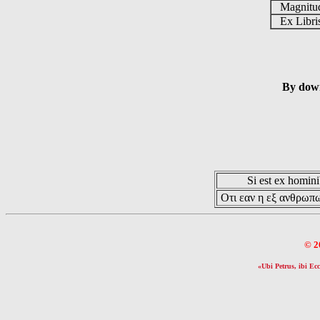
Magnit
Ex Libr
By down
Si est ex hominib
Οτι εαν η εξ ανθρωπω
© 2
«Ubi Petrus, ibi Ecc