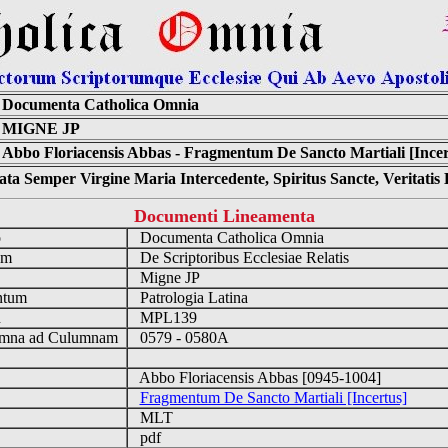
Documenta Catholica Omnia
MIGNE JP
Abbo Floriacensis Abbas - Fragmentum De Sancto Martiali [Incer
ta Semper Virgine Maria Intercedente, Spiritus Sancte, Veritati
Documenti Lineamenta
o
Documenta Catholica Omnia
um
De Scriptoribus Ecclesiae Relatis
Migne JP
ntum
Patrologia Latina
n
MPL139
mna ad Culumnam
0579 - 0580A
Abbo Floriacensis Abbas [0945-1004]
Fragmentum De Sancto Martiali [Incertus]
MLT
pdf