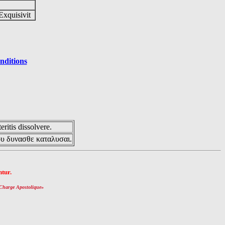
Exquisivit
nditions
eritis dissolvere.
ου δυνασθε καταλυσαι.
tur.
Charge Apostolique
»