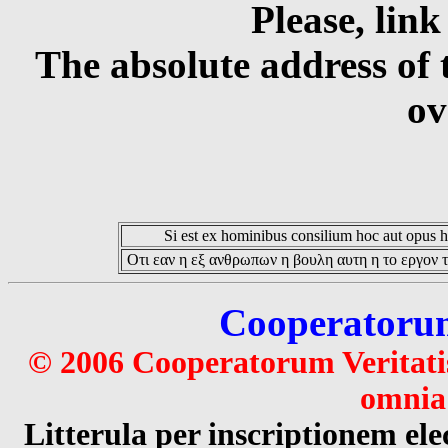
Please, link
The absolute address of 
ov
Si est ex hominibus consilium hoc aut opus hoc
Οτι εαν η εξ ανθρωπων η βουλη αυτη η το εργον τ
Cooperatorum 
© 2006 Cooperatorum Veritatis
omnia 
Litterula per inscriptionem 