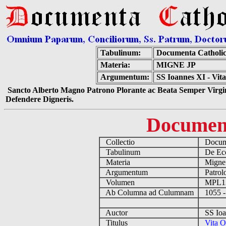
Tabulinum:
Documenta Catholi
Materia:
MIGNE JP
Argumentum:
SS Ioannes XI - Vit
Sancto Alberto Magno Patrono Plorante ac Beata Semper Virgin
Defendere Digneris.
Documen
Collectio
Docume
Tabulinum
De Eccl
Materia
Migne
Argumentum
Patrolo
Volumen
MPL1
Ab Columna ad Culumnam
1055 -
Auctor
SS Ioa
Titulus
Vita O