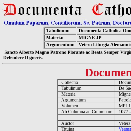
Tabulinum:
Documenta Catholica Om
Materia:
MIGNE JP
Argumentum:
Vetera Liturgia Alemanni
Sancto Alberto Magno Patrono Plorante ac Beata Semper Virgin
Defendere Digneris.
Documen
Collectio
Docume
Tabulinum
De Sacr
Materia
Migne
Argumentum
Patrolo
Volumen
MPL1
Ab Columna ad Culumnam
1077 -
Auctor
Vetera 
Titulus
Versus