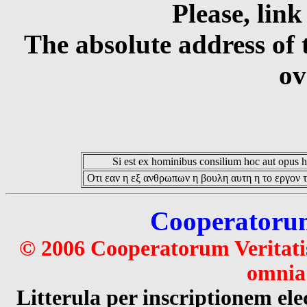
Please, link
The absolute address of 
ov
Si est ex hominibus consilium hoc aut opus hoc
Οτι εαν η εξ ανθρωπων η βουλη αυτη η το εργον τ
Cooperatorum 
© 2006 Cooperatorum Veritatis
omnia 
Litterula per inscriptionem 