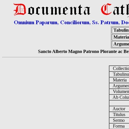
Tabuli
Materia
Argume
Sancto Alberto Magno Patrono Plorante ac Bea
Collecti
Tabulin
Materia
Argume
Volume
Ab Colu
Auctor
Titulus
Sermo
Forma