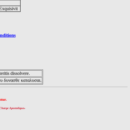
Exquisivit
nditions
eritis dissolvere.
ου δυνασθε καταλυσαι.
tur.
Charge Apostolique
»