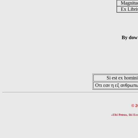
Magnit
Ex Libr
By down
Si est ex hominib
Οτι εαν η εξ ανθρωπω
© 2
«Ubi Petrus, ibi Ecc