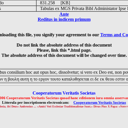
udo
831.258 [KB]
is
Tabulas ex MGS Privata Bibl Administator Ipse 
Ante
Reditus in indicem primum
loading this file, you signify your agreement to our
Terms and Co
Do not link the absolute address of this document
Please, link this *.html page.
The absolute address of this document will be changed over time.
us consilium hoc aut opus hoc, dissolvetur; si vero ex Deo est, non pot
ν η βουλη αυτη η το εργον τουτο καταλυθησεται ει δε εκ θεου εστιν 
Cooperatorum Veritatis Societas
006 Cooperatorum Veritatis Societas quoad hanc editionem iura omnia asservan
Litterula per inscriptionem electronicam:
Cooperatorum Veritatis Societas
lesia, ibi Deus» Ambrosius ... «Amici Veri Ecclesiae Traditionalistae Sunt.» Divus Pius X Papa: «
Notre 