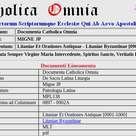
num:
Documenta Catholica Omnia
:
MIGNE JP
ntum:
Litaniae Et Orationes Antiquae - Litaniae Byzuntinae [09
ta Semper Virgine Maria Intercedente, Spiritus Sancte, Veritati
Documenti Lineamenta
o
Documenta Catholica Omnia
um
De Sacra Latina Liturgia
Migne JP
ntum
Patrologia Latina
n
MPL138
mna ad Culumnam
0897 - 0902A
Litaniae Et Orationes Antiquae [0901-1000]
Litaniae Byzuntinae
MLT
pdf