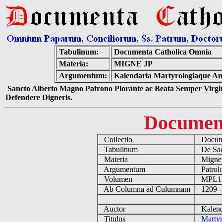
Tabulinum:
Documenta Catholica Omnia
Materia:
MIGNE JP
Argumentum:
Kalendaria Martyrologiaque Ant
Sancto Alberto Magno Patrono Plorante ac Beata Semper Virgin
Defendere Digneris.
Documen
Collectio
Docume
Tabulinum
De Sacr
Materia
Migne
Argumentum
Patrolo
Volumen
MPL1
Ab Columna ad Culumnam
1209 -
Auctor
Kalenda
Titulus
Martyr