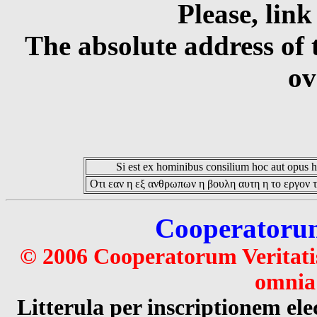
Please, link
The absolute address of 
ov
Si est ex hominibus consilium hoc aut opus hoc
Οτι εαν η εξ ανθρωπων η βουλη αυτη η το εργον τ
Cooperatorum 
© 2006 Cooperatorum Veritatis
omnia 
Litterula per inscriptionem 