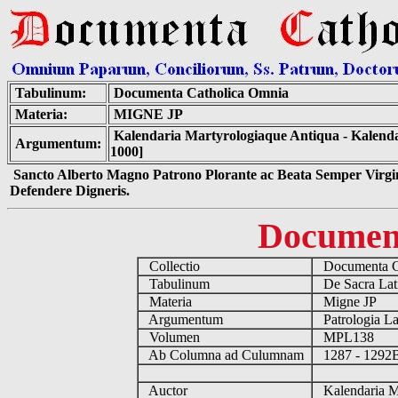
Tabulinum:
Documenta Catholica Omnia
Materia:
MIGNE JP
Kalendaria Martyrologiaque Antiqua - Kalend
Argumentum:
1000]
Sancto Alberto Magno Patrono Plorante ac Beata Semper Virgin
Defendere Digneris.
Documen
Collectio
Documenta C
Tabulinum
De Sacra Lati
Materia
Migne JP
Argumentum
Patrologia L
Volumen
MPL138
Ab Columna ad Culumnam
1287 - 129
Auctor
Kalendaria Ma