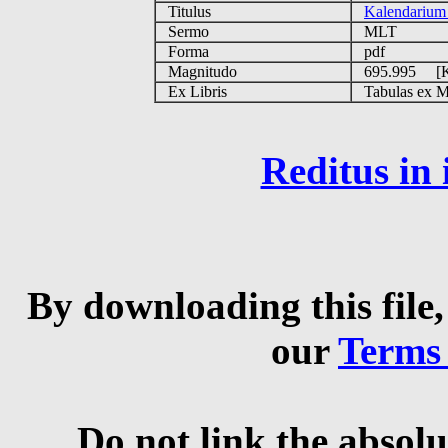
Titulus
Kalendarium 
Sermo
MLT
Forma
pdf
Magnitudo
695.995 [
Ex Libris
Tabulas ex MG
Reditus in
By downloading this file,
our
Terms
Do not link the absolu