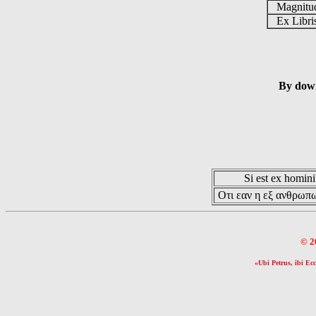
Magnit
Ex Libr
By down
Si est ex hominib
Οτι εαν η εξ ανθρωπω
© 2
«Ubi Petrus, ibi Ecc