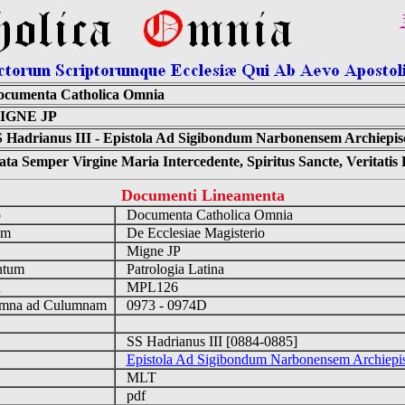
ocumenta Catholica Omnia
IGNE JP
 Hadrianus III - Epistola Ad Sigibondum Narbonensem Archiepi
ta Semper Virgine Maria Intercedente, Spiritus Sancte, Veritati
Documenti Lineamenta
o
Documenta Catholica Omnia
um
De Ecclesiae Magisterio
Migne JP
ntum
Patrologia Latina
n
MPL126
mna ad Culumnam
0973 - 0974D
SS Hadrianus III [0884-0885]
Epistola Ad Sigibondum Narbonensem Archiep
MLT
pdf