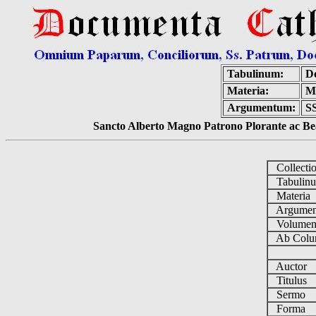
Tabulinum:
D
Materia:
M
Argumentum:
SS
Sancto Alberto Magno Patrono Plorante ac Bea
Collecti
Tabulin
Materia
Argume
Volume
Ab Colu
Auctor
Titulus
Sermo
Forma