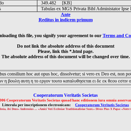
udo
349.482 [KB]
is
Tabulas ex MGS Privata Bibl Administator Ipse 
Ante
Reditus in indicem primum
loading this file, you signify your agreement to our
Terms and Co
Do not link the absolute address of this document
Please, link this *.html page.
The absolute address of this document will be changed over time.
us consilium hoc aut opus hoc, dissolvetur; si vero ex Deo est, non pot
ν η βουλη αυτη η το εργον τουτο καταλυθησεται ει δε εκ θεου εστιν 
Cooperatorum Veritatis Societas
006 Cooperatorum Veritatis Societas quoad hanc editionem iura omnia asservan
Litterula per inscriptionem electronicam:
Cooperatorum Veritatis Societas
lesia, ibi Deus» Ambrosius ... «Amici Veri Ecclesiae Traditionalistae Sunt.» Divus Pius X Papa: «
Notre 