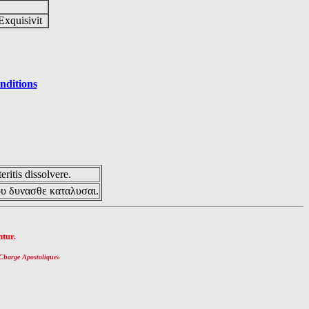
Exquisivit
nditions
eritis dissolvere.
ου δυνασθε καταλυσαι.
tur.
Charge Apostolique
»