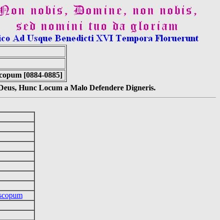
scopum [0884-0885]
s Deus, Hunc Locum a Malo Defendere Digneris.
iscopum