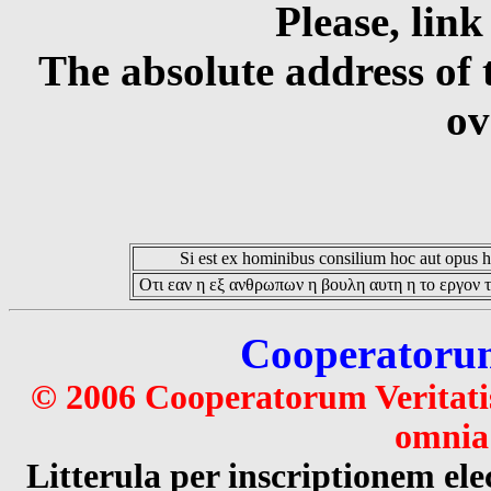
Please, link
The absolute address of 
ov
Si est ex hominibus consilium hoc aut opus hoc
Οτι εαν η εξ ανθρωπων η βουλη αυτη η το εργον τ
Cooperatorum 
© 2006 Cooperatorum Veritatis
omnia 
Litterula per inscriptionem 