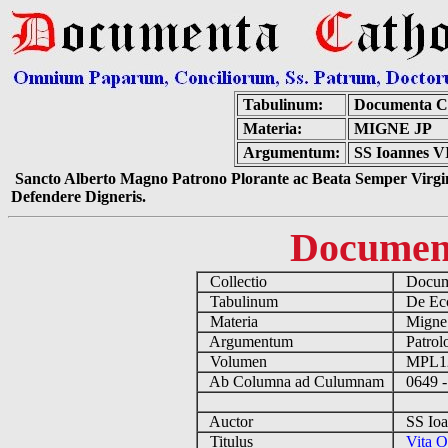
Tabulinum:
Documenta C
Materia:
MIGNE JP
Argumentum:
SS Ioannes VI
Sancto Alberto Magno Patrono Plorante ac Beata Semper Virgin
Defendere Digneris.
Documen
Collectio
Docume
Tabulinum
De Eccl
Materia
Migne
Argumentum
Patrolo
Volumen
MPL1
Ab Columna ad Culumnam
0649 -
Auctor
SS Ioan
Titulus
Vita O