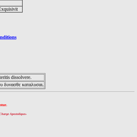
Exquisivit
nditions
eritis dissolvere.
ου δυνασθε καταλυσαι.
tur.
Charge Apostolique
»