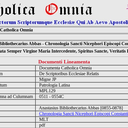
Catholica Omnia
Bibliothecarius Abbas - Chronologia Sancti Nicephori Episcopi Con
ta Semper Virgine Maria Intercedente, Spiritus Sancte, Veritati
Documenti Lineamenta
o
Documenta Catholica Omnia
um
De Scriptoribus Ecclesiae Relatis
Migne JP
ntum
Patrologia Latina
n
MPL129
na ad Culumnam
0511 - 0554C
Anastasius Bibliothecarius Abbas [0855-0878]
Chronologia Sancti Nicephori Episcopi Constanti
MLT
pdf