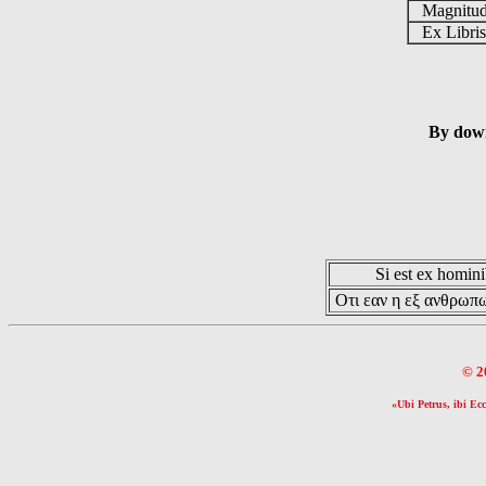
Magnitu
Ex Libri
By down
Si est ex hominib
Οτι εαν η εξ ανθρωπω
© 2
«Ubi Petrus, ibi Ecc