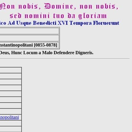
stantinopolitani [0855-0878]
s Deus, Hunc Locum a Malo Defendere Digneris.
nopolitani