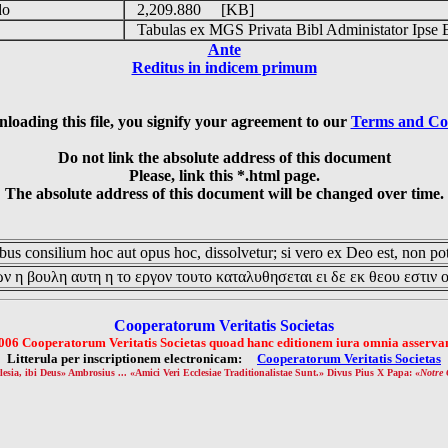
do
2,209.880 [KB]
s
Tabulas ex MGS Privata Bibl Administator Ipse 
Ante
Reditus in indicem primum
loading this file, you signify your agreement to our
Terms and Co
Do not link the absolute address of this document
Please, link this *.html page.
The absolute address of this document will be changed over time.
us consilium hoc aut opus hoc, dissolvetur; si vero ex Deo est, non pot
ν η βουλη αυτη η το εργον τουτο καταλυθησεται ει δε εκ θεου εστιν 
Cooperatorum Veritatis Societas
006 Cooperatorum Veritatis Societas quoad hanc editionem iura omnia asservan
Litterula per inscriptionem electronicam:
Cooperatorum Veritatis Societas
lesia, ibi Deus» Ambrosius ... «Amici Veri Ecclesiae Traditionalistae Sunt.» Divus Pius X Papa: «
Notre 