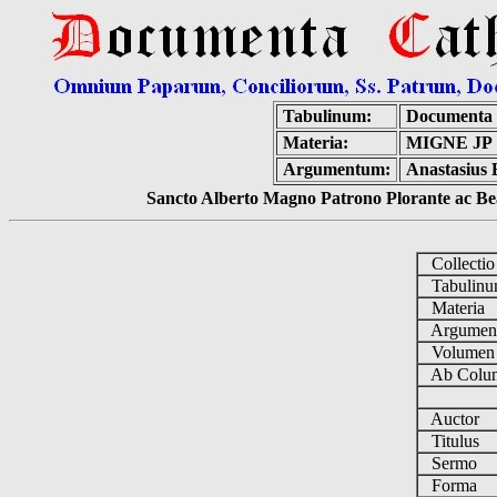
Tabulinum:
Documenta 
Materia:
MIGNE JP
Argumentum:
Anastasius 
Sancto Alberto Magno Patrono Plorante ac Bea
Collecti
Tabulin
Materia
Argume
Volume
Ab Colum
Auctor
Titulus
Sermo
Forma