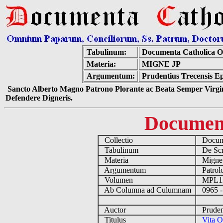
Tabulinum:
Documenta Catholica 
Materia:
MIGNE JP
Argumentum:
Prudentius Trecensis Ep
Sancto Alberto Magno Patrono Plorante ac Beata Semper Virgin
Defendere Digneris.
Documen
Collectio
Docume
Tabulinum
De Scri
Materia
Migne
Argumentum
Patrolo
Volumen
MPL1
Ab Columna ad Culumnam
0965 -
Auctor
Prudent
Titulus
Vita O