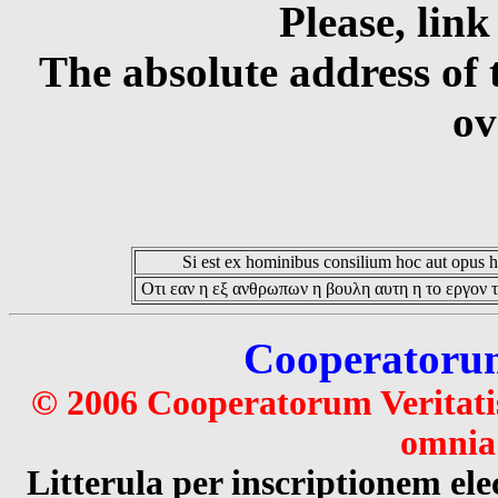
Please, link
The absolute address of 
ov
Si est ex hominibus consilium hoc aut opus hoc
Οτι εαν η εξ ανθρωπων η βουλη αυτη η το εργον τ
Cooperatorum 
© 2006 Cooperatorum Veritatis
omnia 
Litterula per inscriptionem 