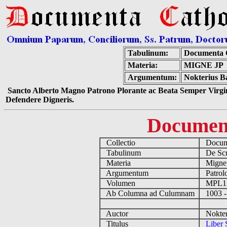
Tabulinum:
Documenta 
Materia:
MIGNE JP
Argumentum:
Nokterius B
Sancto Alberto Magno Patrono Plorante ac Beata Semper Virgin
Defendere Digneris.
Documen
Collectio
Docume
Tabulinum
De Scri
Materia
Migne
Argumentum
Patrolo
Volumen
MPL1
Ab Columna ad Culumnam
1003 -
Auctor
Nokteri
Titulus
Liber 