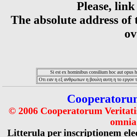
Please, link
The absolute address of 
ov
Si est ex hominibus consilium hoc aut opus hoc
Οτι εαν η εξ ανθρωπων η βουλη αυτη η το εργον τ
Cooperatorum 
© 2006 Cooperatorum Veritatis
omnia 
Litterula per inscriptionem 