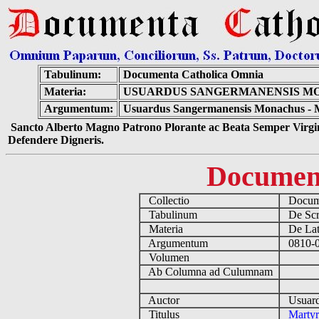
Tabulinum:
Documenta Catholica Omnia
Materia:
USUARDUS SANGERMANENSIS MO
Argumentum:
Usuardus Sangermanensis Monachus - M
Sancto Alberto Magno Patrono Plorante ac Beata Semper Virgin
Defendere Digneris.
Documen
Collectio
Docume
Tabulinum
De Scri
Materia
De Lati
Argumentum
0810-08
Volumen
Ab Columna ad Culumnam
Auctor
Usuardu
Titulus
Martyr