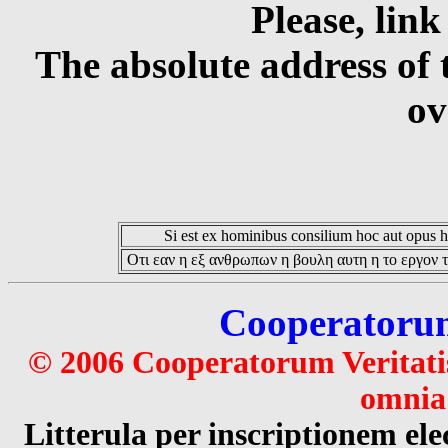
Please, link
The absolute address of 
ov
Si est ex hominibus consilium hoc aut opus hoc
Οτι εαν η εξ ανθρωπων η βουλη αυτη η το εργον τ
Cooperatorum 
© 2006 Cooperatorum Veritatis
omnia 
Litterula per inscriptionem 