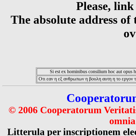
Please, link
The absolute address of 
ov
Si est ex hominibus consilium hoc aut opus hoc
Οτι εαν η εξ ανθρωπων η βουλη αυτη η το εργον τ
Cooperatorum 
© 2006 Cooperatorum Veritatis
omnia 
Litterula per inscriptionem 