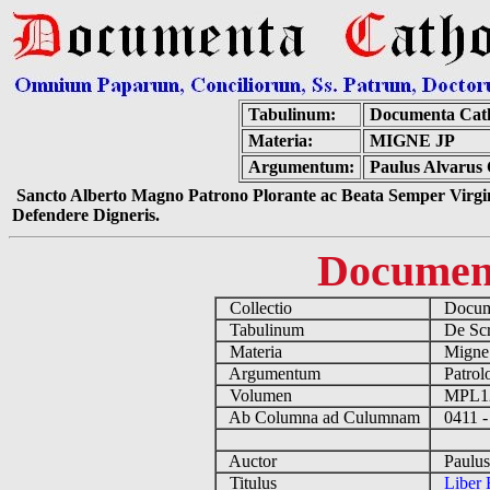
Tabulinum:
Documenta Cat
Materia:
MIGNE JP
Argumentum:
Paulus Alvarus 
Sancto Alberto Magno Patrono Plorante ac Beata Semper Virgin
Defendere Digneris.
Documen
Collectio
Docume
Tabulinum
De Scri
Materia
Migne
Argumentum
Patrolo
Volumen
MPL1
Ab Columna ad Culumnam
0411 -
Auctor
Paulus 
Titulus
Liber 