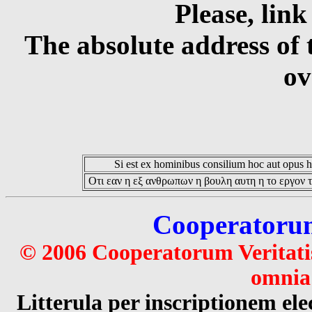
Please, link
The absolute address of 
ov
Si est ex hominibus consilium hoc aut opus hoc
Οτι εαν η εξ ανθρωπων η βουλη αυτη η το εργον τ
Cooperatorum 
© 2006 Cooperatorum Veritatis
omnia 
Litterula per inscriptionem 