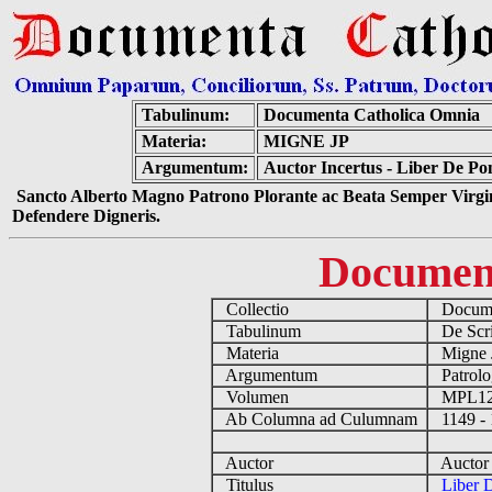
Tabulinum:
Documenta Catholica Omnia
Materia:
MIGNE JP
Argumentum:
Auctor Incertus - Liber De P
Sancto Alberto Magno Patrono Plorante ac Beata Semper Virgin
Defendere Digneris.
Documen
Collectio
Documen
Tabulinum
De Scrip
Materia
Migne
Argumentum
Patrolo
Volumen
MPL1
Ab Columna ad Culumnam
1149 -
Auctor
Auctor 
Titulus
Liber 